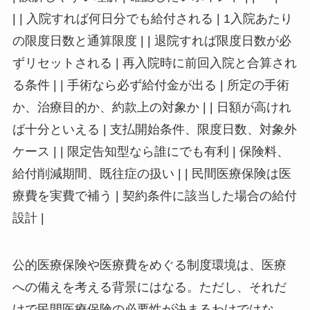
| | 入院すれば何日分でも給付される | 1入院あたり
の限度日数と通算限度 | | 退院すれば限度日数が必
ずリセットされる | 再入院時に前回入院と合算され
る条件 | | 手術なら必ず給付金が出る | 所定の手術
か、治療目的か、約款上の対象か | | 日額が高けれ
ば十分といえる | 支払開始条件、限度日数、対象外
ケース | | 限定告知型なら誰にでも有利 | 保険料、
給付削減期間、既往症の扱い | | 民間医療保険は医
療費を実費で補う | 契約条件に該当した場合の給付
設計 |
公的医療保険や医療費をめぐる制度環境は、医療
への備えを考える背景にはなる。ただし、それだ
けで民間医療保険の必要性が決まるわけではな