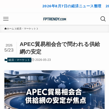
2026年8月7日の経済ニュース整理
2026年
ホーム
経済・マーケット
APEC貿易相会合で問われる供給
2026
5/23
網の安定
2026-05-23
経済・マーケット