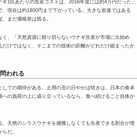
ギ1匹あたりの生産コストは、2016年度には約4万円だった。
、現在は約1800円まで下がっている。大きな前進ではある
ば、まだ価格差は残る。
なく、「天然資源に頼り切らないウナギ生産が市場に出始め
札だけではなく、そこまでの技術の距離がどれだけ縮まったか
問われる
としての期待がある。土用の丑の日やかば焼きは、日本の食卓
源への負荷の上に成り立っているなら、食べ続けること自体が
る。天然のシラスウナギを捕獲しなくても生産できる割合が増
からだ。