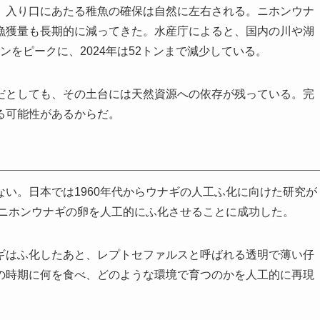
、入り口にあたる稚魚の確保は自然に左右される。ニホンウナ
漁獲量も長期的に減ってきた。水産庁によると、国内の川や湖
トンをピークに、2024年は52トンまで減少している。
だとしても、その土台には天然資源への依存が残っている。完
る可能性があるからだ。
い。日本では1960年代からウナギの人工ふ化に向けた研究が
がニホンウナギの卵を人工的にふ化させることに成功した。
ギはふ化したあと、レプトセファルスと呼ばれる透明で薄い仔
の時期に何を食べ、どのような環境で育つのかを人工的に再現