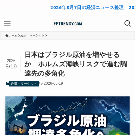
2026年8月7日の経済ニュース整理
2026年
ホーム
経済・マーケット
日本はブラジル原油を増やせる
2026
か ホルムズ海峡リスクで進む調
5/19
達先の多角化
2026-05-19
経済・マーケット