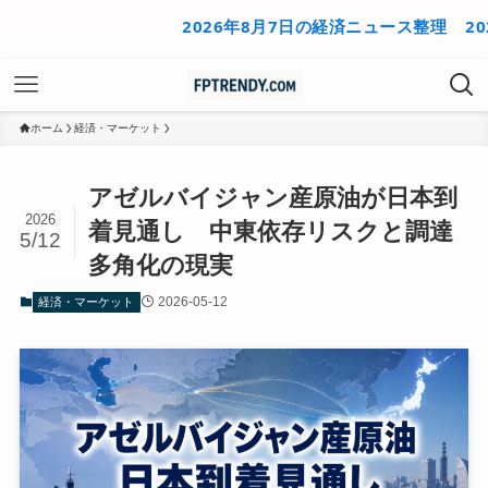
2026年8月7日の経済ニュース整理
2026年
ホーム
経済・マーケット
アゼルバイジャン産原油が日本到
2026
着見通し 中東依存リスクと調達
5/12
多角化の現実
2026-05-12
経済・マーケット