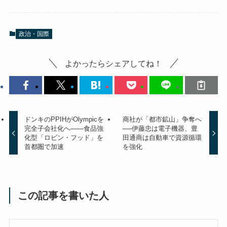
政治・国際
よかったらシェアしてね！
ドンキのPPIHがOlympicを
商社が「都市鉱山」争奪へ
完全子会社化へ――食品強
──伊藤忠は電子機器、豊
化型「ロビン・フッド」を
田通商は自動車で資源循環
首都圏で加速
を強化
この記事を書いた人