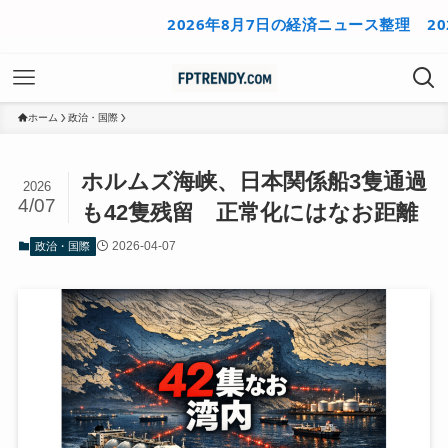
2026年8月7日の経済ニュース整理
2026
ホーム
政治・国際
ホルムズ海峡、日本関係船3隻通過
2026
4/07
も42隻残留 正常化にはなお距離
2026-04-07
政治・国際