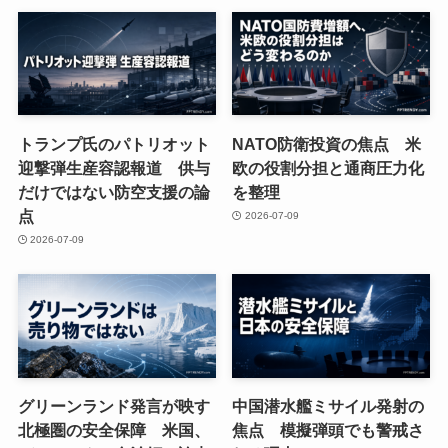
トランプ氏のパトリオット
NATO防衛投資の焦点 米
迎撃弾生産容認報道 供与
欧の役割分担と通商圧力化
だけではない防空支援の論
を整理
点
2026-07-09
2026-07-09
グリーンランド発言が映す
中国潜水艦ミサイル発射の
北極圏の安全保障 米国、
焦点 模擬弾頭でも警戒さ