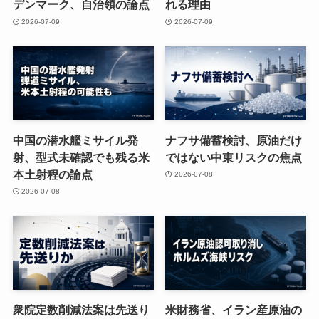
デンマーク、自治領の論点
れる理由
2026-07-09
2026-07-09
中国の潜水艦ミサイル発
ナフサ備蓄検討、原油だけ
射、型式未確認でも残る米
ではない中東リスクの焦点
本土射程の論点
2026-07-08
2026-07-08
衆院定数削減法案は先送り
米財務省、イラン産原油の