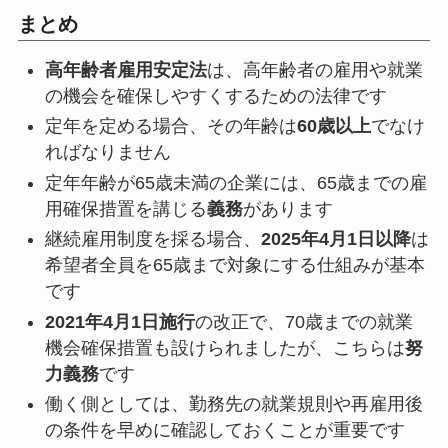
まとめ
高年齢者雇用安定法
は、高年齢者の雇用や就業
の機会を確保しやすくするための法律です
定年を定める場合、その年齢は
60歳以上
でなけ
ればなりません
定年年齢が65歳未満の企業には、65歳までの雇
用確保措置を講じる
義務
があります
継続雇用制度を採る場合、
2025年4月1日以降
は
希望者全員を65歳まで対象にする仕組みが基本
です
2021年4月1日施行
の改正で、70歳までの就業
機会確保措置も設けられましたが、こちらは
努
力義務
です
働く側としては、勤務先の就業規則や再雇用後
の条件を早めに確認しておくことが重要です