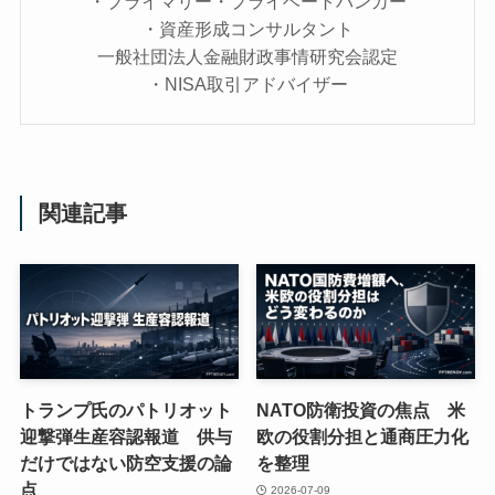
・プライマリー・プライベートバンカー
・資産形成コンサルタント
一般社団法人金融財政事情研究会認定
・NISA取引アドバイザー
関連記事
トランプ氏のパトリオット
NATO防衛投資の焦点 米
迎撃弾生産容認報道 供与
欧の役割分担と通商圧力化
だけではない防空支援の論
を整理
点
2026-07-09