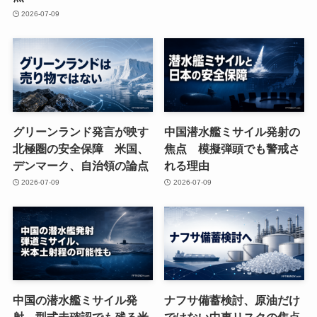
2026-07-09
グリーンランド発言が映す
中国潜水艦ミサイル発射の
北極圏の安全保障 米国、
焦点 模擬弾頭でも警戒さ
デンマーク、自治領の論点
れる理由
2026-07-09
2026-07-09
中国の潜水艦ミサイル発
ナフサ備蓄検討、原油だけ