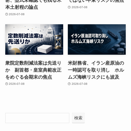
射、型式未確認でも残る米
ではない中東リスクの焦点
本土射程の論点
2026-07-08
2026-07-08
衆院定数削減法案は先送り
米財務省、イラン産原油の
か 副首都・皇室典範改正
一時認可を取り消し ホル
をめぐる会期末の焦点
ムズ海峡リスクにも波及
2026-07-08
2026-07-08
検索