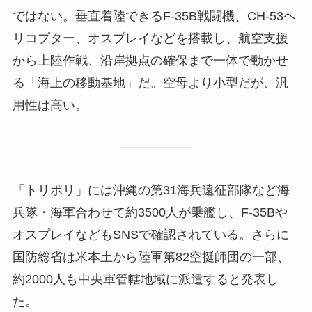
ではない。垂直着陸できるF-35B戦闘機、CH-53ヘ
リコプター、オスプレイなどを搭載し、航空支援
から上陸作戦、沿岸拠点の確保まで一体で動かせ
る「海上の移動基地」だ。空母より小型だが、汎
用性は高い。
「トリポリ」には沖縄の第31海兵遠征部隊など海
兵隊・海軍合わせて約3500人が乗艦し、F-35Bや
オスプレイなどもSNSで確認されている。さらに
国防総省は米本土から陸軍第82空挺師団の一部、
約2000人も中央軍管轄地域に派遣すると発表し
た。