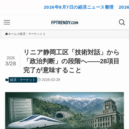
2026年8月7日の経済ニュース整理
2026年8
ホーム
経済・マーケット
リニア静岡工区「技術対話」から
2026
「政治判断」の段階へ——28項目
3/28
完了が意味すること
2026-03-28
経済・マーケット