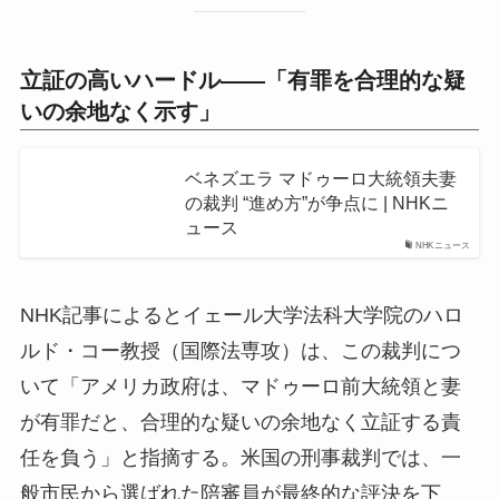
立証の高いハードル——「有罪を合理的な疑
いの余地なく示す」
ベネズエラ マドゥーロ大統領夫妻
の裁判 “進め方”が争点に | NHKニ
ュース
NHKニュース
NHK記事によるとイェール大学法科大学院のハロ
ルド・コー教授（国際法専攻）は、この裁判につ
いて「アメリカ政府は、マドゥーロ前大統領と妻
が有罪だと、合理的な疑いの余地なく立証する責
任を負う」と指摘する。米国の刑事裁判では、一
般市民から選ばれた陪審員が最終的な評決を下