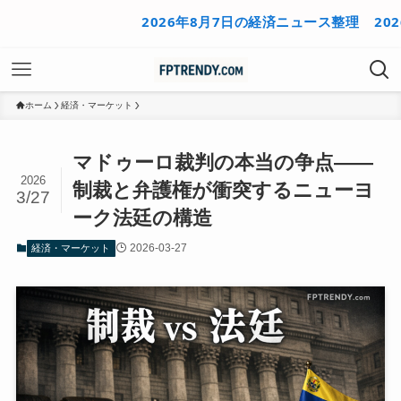
2026年8月7日の経済ニュース整理
2026年8
ホーム
経済・マーケット
マドゥーロ裁判の本当の争点——
2026
制裁と弁護権が衝突するニューヨ
3/27
ーク法廷の構造
2026-03-27
経済・マーケット