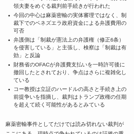
領夫妻をめぐる裁判前手続きが行われた
今回の中心は麻薬密輸の実体審理ではなく、制
裁下でのベネズエラ政府資金による弁護費用の
可否
弁護側は「制裁が憲法上の弁護権（修正6条）
を侵害している」と主張し、検察は「制裁は有
効」と反論
財務省のOFACが弁護費支払いを一時許可後に
撤回したとされており、争点はさらに複雑化し
ている
コー教授は立証のハードルの高さと手続き上の
前提争いを指摘し、裁判はトランプ政権の任期
を超えて続く可能性があるとみている
麻薬密輸事件としてだけでは読み切れない裁判が
ここにある。現時点で争われているのは証拠の重