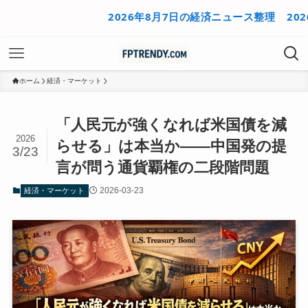
2026年8月7日の経済ニュース整理
2026年8
ホーム
経済・マーケット
「人民元が強くなれば米国債を減
2026
らせる」は本当か——中国発の提
3/23
言が問う通貨覇権の二段階問題
2026-03-23
経済・マーケット