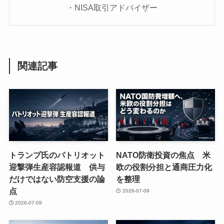
・NISA取引アドバイザー
関連記事
トランプ氏のパトリオット
NATO防衛投資の焦点 米
迎撃弾生産容認報道 供与
欧の役割分担と通商圧力化
だけではない防空支援の論
を整理
点
2026-07-09
2026-07-09