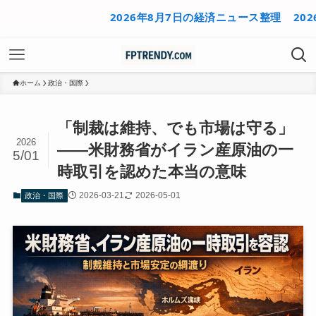
2026年8月7日の経済ニュース整理
2026年8
ホーム
政治・国際
「制裁は維持、でも市場は守る」
2026
——米財務省がイラン産原油の一
5/01
時取引を認めた本当の意味
2026-03-21
2026-05-01
政治・国際