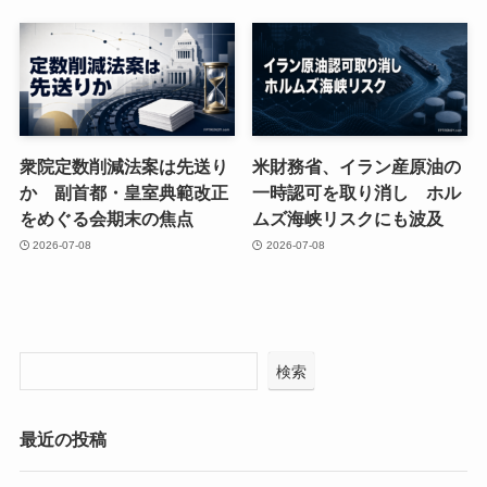
衆院定数削減法案は先送り
米財務省、イラン産原油の
か 副首都・皇室典範改正
一時認可を取り消し ホル
をめぐる会期末の焦点
ムズ海峡リスクにも波及
2026-07-08
2026-07-08
検索
最近の投稿