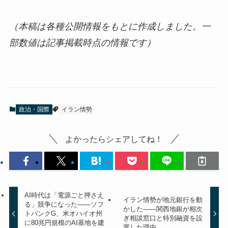
（本稿は各種公開情報をもとに作成しました。一
部数値は記事掲載時点の情報です）
政治・国際
イラン情勢
よかったらシェアしてね！
AI時代は「電源ごと押さえ
イラン情勢が地元銀行を動
る」競争になった——ソフ
かした——関西地銀が相次
トバンクG、米オハイオ州
ぎ相談窓口と特別融資を設
に80兆円規模のAI基地を建
置した理由