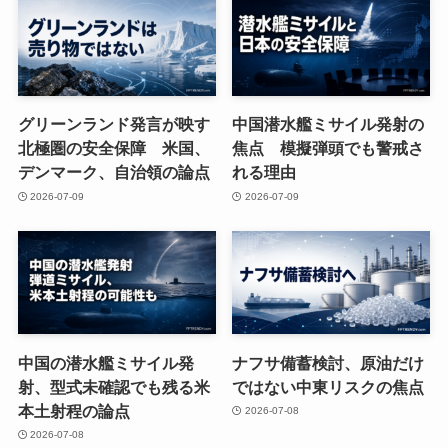
グリーンランド発言が映す
中国潜水艦ミサイル発射の
北極圏の安全保障 米国、
焦点 模擬弾頭でも警戒さ
デンマーク、自治領の論点
れる理由
2026-07-09
2026-07-09
中国の潜水艦ミサイル発
ナフサ備蓄検討、原油だけ
射、型式未確認でも残る米
ではない中東リスクの焦点
本土射程の論点
2026-07-08
2026-07-08