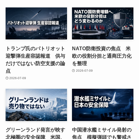
トランプ氏のパトリオット
NATO防衛投資の焦点 米
迎撃弾生産容認報道 供与
欧の役割分担と通商圧力化
だけではない防空支援の論
を整理
点
2026-07-09
2026-07-09
グリーンランド発言が映す
中国潜水艦ミサイル発射の
北極圏の安全保障 米国、
焦点 模擬弾頭でも警戒さ