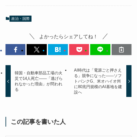
政治・国際
よかったらシェアしてね！
AI時代は「電源ごと押さえ
韓国・自動車部品工場の火
る」競争になった——ソフ
災で14人死亡——「逃げら
トバンクG、米オハイオ州
れなかった理由」が問われ
に80兆円規模のAI基地を建
る
設へ
この記事を書いた人