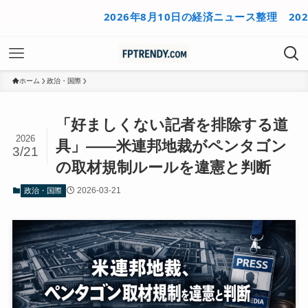
2026年8月10日の経済ニュース整理
2026年
ホーム
政治・国際
「好ましくない記者を排除する道
2026
具」——米連邦地裁がペンタゴン
3/21
の取材規制ルールを違憲と判断
2026-03-21
政治・国際