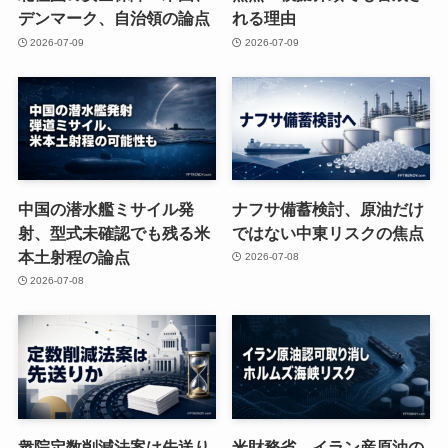
デンマーク、自治領の論点
れる理由
2026-07-09
2026-07-09
中国の潜水艦ミサイル発
ナフサ備蓄検討、原油だけ
射、型式未確認でも残る米
ではない中東リスクの焦点
本土射程の論点
2026-07-08
2026-07-08
衆院定数削減法案は先送り
米財務省、イラン産原油の