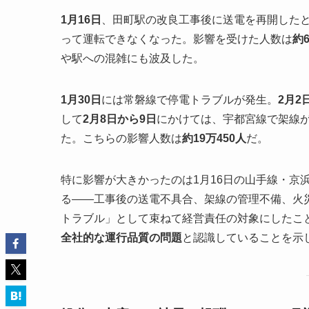
1月16日
、田町駅の改良工事後に送電を再開した
って運転できなくなった。影響を受けた人数は
約6
や駅への混雑にも波及した。
1月30日
には常磐線で停電トラブルが発生。
2月2
して
2月8日から9日
にかけては、宇都宮線で架線
た。こちらの影響人数は
約19万450人
だ。
特に影響が大きかったのは1月16日の山手線・京
る——工事後の送電不具合、架線の管理不備、火
トラブル」として束ねて経営責任の対象にしたこ
全社的な運行品質の問題
と認識していることを示