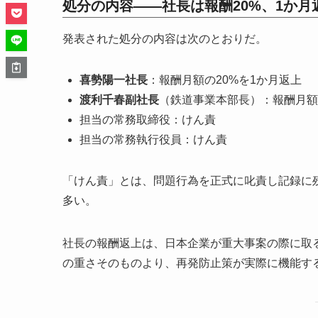
処分の内容——社長は報酬20%、1か月
発表された処分の内容は次のとおりだ。
喜勢陽一社長
：報酬月額の20%を1か月返上
渡利千春副社長
（鉄道事業本部長）：報酬月額
担当の常務取締役：けん責
担当の常務執行役員：けん責
「けん責」とは、問題行為を正式に叱責し記録に
多い。
社長の報酬返上は、日本企業が重大事案の際に取
の重さそのものより、再発防止策が実際に機能す