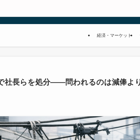
経済・マーケット
害で社長らを処分——問われるのは減俸よ