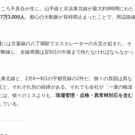
ところ不具合が生じ、山手線と京浜東北線が最大約8時間にわた
7万3,000人
。都心の大動脈が長時間止まったことで、周辺路
日
には京葉線の八丁堀駅でエスカレーターの火災が起きた。そ
が断線し、全線再開は翌9日の午後まで待たなければならなかっ
浜東北線と、2月8〜9日の宇都宮線の2件だ。個々の原因は異な
災と、それぞれ別の経緯がある。それでも会社が「一連の輸送
とは、個々のミスよりも、
現場管理・点検・異常時対応を含む
している。