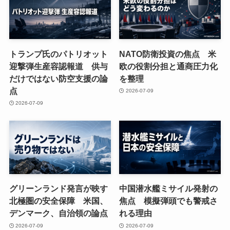
トランプ氏のパトリオット
NATO防衛投資の焦点 米
迎撃弾生産容認報道 供与
欧の役割分担と通商圧力化
だけではない防空支援の論
を整理
点
2026-07-09
2026-07-09
グリーンランド発言が映す
中国潜水艦ミサイル発射の
北極圏の安全保障 米国、
焦点 模擬弾頭でも警戒さ
デンマーク、自治領の論点
れる理由
2026-07-09
2026-07-09