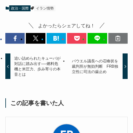
政治・国際
イラン情勢
よかったらシェアしてね！
追い詰められたキューバが
パウエル議長への召喚状を
対話に踏み出す──燃料危
裁判所が無効判断 FRB独
機と米圧力、歩み寄りの本
立性に司法の歯止め
音とは
この記事を書いた人