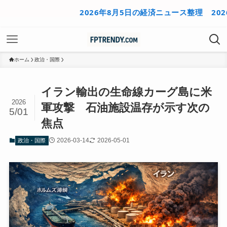
2026年8月5日の経済ニュース整理
2026年8
ホーム
政治・国際
イラン輸出の生命線カーグ島に米
2026
軍攻撃 石油施設温存が示す次の
5/01
焦点
2026-03-14
2026-05-01
政治・国際