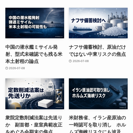
中国の潜水艦ミサイル発
ナフサ備蓄検討、原油だけ
射、型式未確認でも残る米
ではない中東リスクの焦点
本土射程の論点
2026-07-08
2026-07-08
衆院定数削減法案は先送り
米財務省、イラン産原油の
か 副首都・皇室典範改正
一時認可を取り消し ホル
をめぐる会期末の焦点
ムズ海峡リスクにも波及