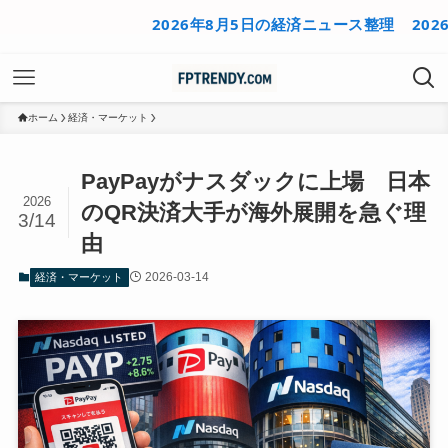
2026年8月5日の経済ニュース整理
2026年8
ホーム
経済・マーケット
PayPayがナスダックに上場 日本
2026
のQR決済大手が海外展開を急ぐ理
3/14
由
2026-03-14
経済・マーケット