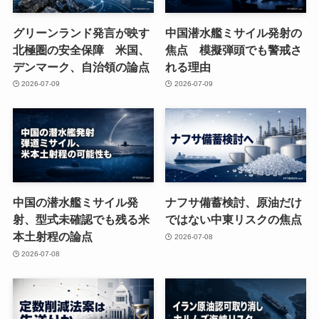
グリーンランド発言が映す
中国潜水艦ミサイル発射の
北極圏の安全保障 米国、
焦点 模擬弾頭でも警戒さ
デンマーク、自治領の論点
れる理由
2026-07-09
2026-07-09
中国の潜水艦ミサイル発
ナフサ備蓄検討、原油だけ
射、型式未確認でも残る米
ではない中東リスクの焦点
本土射程の論点
2026-07-08
2026-07-08