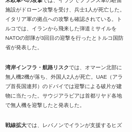
米欧軍への攻撃
では、イラクでフランス軍の駐留
施設がドローン攻撃を受け、兵士1人が死亡した。
イタリア軍の拠点への攻撃も確認されている。ト
ルコでは、イランから飛来した弾道ミサイルを
NATOの部隊が3回目の迎撃を行ったとトルコ国防
省が発表した。
湾岸インフラ・航路リスク
では、オマーン北部に
無人機2機が落ち、外国人2人が死亡。UAE（アラ
ブ首長国連邦）のドバイでは迎撃による破片が建
物に当たった。サウジアラビアは首都リヤド各地
で無人機を迎撃したと発表した。
戦線拡大
では、レバノンでイランが支援するヒズ