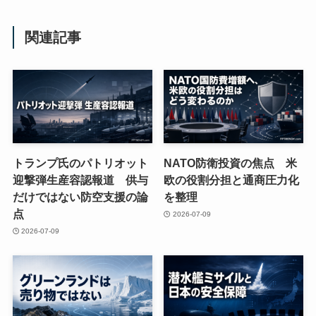
関連記事
トランプ氏のパトリオット
NATO防衛投資の焦点 米
迎撃弾生産容認報道 供与
欧の役割分担と通商圧力化
だけではない防空支援の論
を整理
点
2026-07-09
2026-07-09