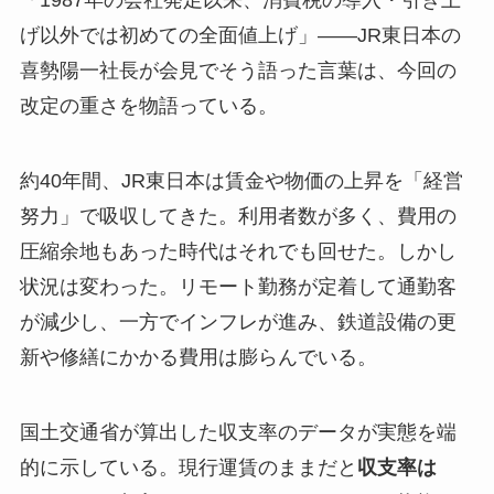
「1987年の会社発足以来、消費税の導入・引き上
げ以外では初めての全面値上げ」——JR東日本の
喜勢陽一社長が会見でそう語った言葉は、今回の
改定の重さを物語っている。
約40年間、JR東日本は賃金や物価の上昇を「経営
努力」で吸収してきた。利用者数が多く、費用の
圧縮余地もあった時代はそれでも回せた。しかし
状況は変わった。リモート勤務が定着して通勤客
が減少し、一方でインフレが進み、鉄道設備の更
新や修繕にかかる費用は膨らんでいる。
国土交通省が算出した収支率のデータが実態を端
的に示している。現行運賃のままだと
収支率は