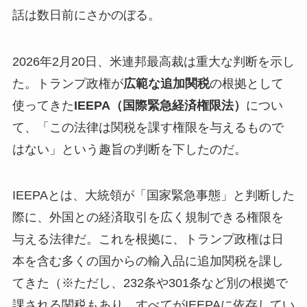
話は数日前にさかのぼる。
2026年2月20日、米連邦最高裁は重大な判断を示し
た。トランプ政権が
広範な追加関税
の根拠として
使ってきた
IEEPA（国際緊急経済権限法）
につい
て、「この法律は関税を課す権限を与えるもので
はない」という趣旨の判断を下したのだ。
IEEPAとは、大統領が「国家緊急事態」と判断した
際に、外国との経済取引を広く規制できる権限を
与える法律だ。これを根拠に、トランプ政権は日
本を含む多くの国からの輸入品に追加関税を課し
てきた（※ただし、232条や301条など別の根拠で
課される関税もあり、すべてがIEEPAに依存してい