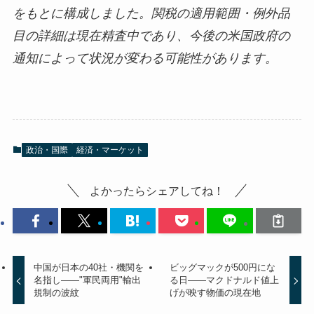
をもとに構成しました。関税の適用範囲・例外品
目の詳細は現在精査中であり、今後の米国政府の
通知によって状況が変わる可能性があります。
政治・国際
経済・マーケット
よかったらシェアしてね！
中国が日本の40社・機関を
ビッグマックが500円にな
名指し——"軍民両用"輸出
る日——マクドナルド値上
規制の波紋
げが映す物価の現在地