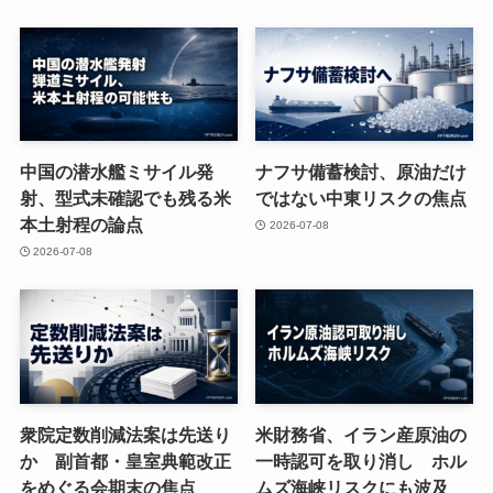
中国の潜水艦ミサイル発
ナフサ備蓄検討、原油だけ
射、型式未確認でも残る米
ではない中東リスクの焦点
本土射程の論点
2026-07-08
2026-07-08
衆院定数削減法案は先送り
米財務省、イラン産原油の
か 副首都・皇室典範改正
一時認可を取り消し ホル
をめぐる会期末の焦点
ムズ海峡リスクにも波及