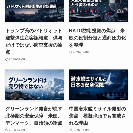
トランプ氏のパトリオット
NATO防衛投資の焦点 米
迎撃弾生産容認報道 供与
欧の役割分担と通商圧力化
だけではない防空支援の論
を整理
点
2026-07-09
2026-07-09
グリーンランド発言が映す
中国潜水艦ミサイル発射の
北極圏の安全保障 米国、
焦点 模擬弾頭でも警戒さ
デンマーク、自治領の論点
れる理由
2026-07-09
2026-07-09