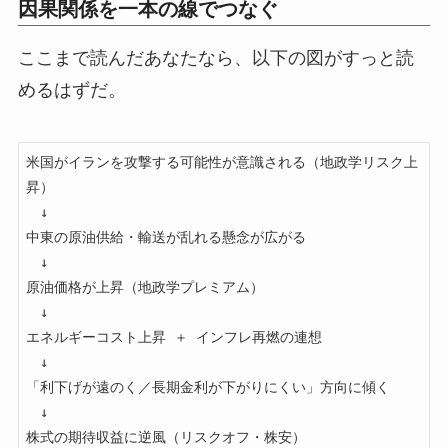
因果関係を一本の線でつなぐ
ここまで読んだあなたなら、以下の図がすっと読
めるはずだ。
米国がイランを攻撃する可能性が意識される（地政学リスク上
昇）

　↓

中東の原油供給・輸送が乱れる懸念が広がる

　↓

原油価格が上昇（地政学プレミアム）

　↓

エネルギーコスト上昇 ＋ インフレ再燃の連想

　↓

「利下げが遠のく／長期金利が下がりにくい」方向に傾く

　↓

株式の期待収益に逆風（リスクオフ・株安）
