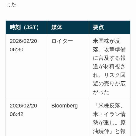
じた。
時刻（JST）
媒体
要点
2026/02/20
ロイター
米国株が反
06:30
落。攻撃準備
に言及する報
道が材料視さ
れ、リスク回
避の売りが広
がった
2026/02/20
Bloomberg
「米株反落、
06:42
米・イラン情
勢が重し。原
油続伸」と報