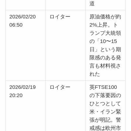
道
2026/02/20
ロイター
原油価格が約
06:50
2%上昇。ト
ランプ大統領
の「10〜15
日」という期
限感のある発
言も材料視さ
れた
2026/02/19
ロイター
英FTSE100
20:20
の下落要因の
ひとつとして
米・イラン緊
張が明記。警
戒感は欧州市