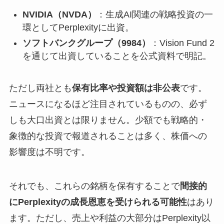
NVIDIA（NVDA）
：生成AI関連の戦略投資の一
環としてPerplexityに出資。
ソフトバンクグループ（9984）
：Vision Fund 2
を通じて出資していることを公式資料で明記。
ただし両社とも
保有比率や投資額は非公表
です。
ニュースになるほど注目されているものの、必ず
しも大口出資とは限りません。少額でも戦略的・
象徴的な投資で報道されることは多く、株価への
影響度は不明です。
それでも、これらの銘柄を保有することで
間接的
にPerplexityの成長恩恵を受けられる可能性
はあり
ます。ただし、売上や利益の大部分はPerplexity以