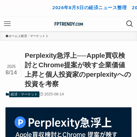
2026年8月5日の経済ニュース整理
2026
ホーム
経済・マーケット
Perplexity急浮上──Apple買収検
討とChrome提案が映す企業価値
2025
8/14
上昇と個人投資家のperplexityへの
投資を考察
2025-08-14
経済・マーケット