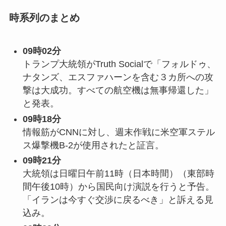
時系列のまとめ
09時02分
トランプ大統領がTruth Socialで「フォルドゥ、
ナタンズ、エスファハーンを含む３カ所への攻
撃は大成功。すべての航空機は無事帰還した」
と発表。
09時18分
情報筋がCNNに対し、週末作戦に米空軍ステル
ス爆撃機B-2が使用されたと証言。
09時21分
大統領は日曜日午前11時（日本時間）（東部時
間午後10時）から国民向け演説を行うと予告。
「イランは今すぐ交渉に戻るべき」と訴える見
込み。