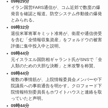
09時29分
イラン国営FARS通信が、コム近郊で数度の爆
発音を確認と報道。防空システム作動後の爆発
とみられる。
09時32分
退役米軍将軍キミット准将が、衛星や通信傍受
を含む「全情報収集資産」をフォルドウの被害
評価に集中投入中と説明。
09時44分
元イスラエル国防相ギャラント氏がSNSで「全
人類のための大胆な決断」と米攻撃を称賛。
09時44分
複数の事情筋が、上院情報委員会メンバーや下
院議長への事前通告を明かす。クロフォード下
院情報特別委員長もホワイトハウスと連絡を取
っていたと声明。
09時44分