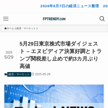
2026年8月7日の経済ニュース整理
2026
ホーム
経済・マーケット
5月29日東京株式市場ダイジェス
ト – エヌビディア決算好調とトラ
2025
5/29
ンプ関税差し止めで約3カ月ぶり
高値
2025-05-29
経済・マーケット