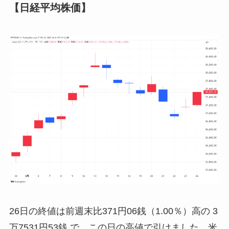
【日経平均株価】
26日の終値は前週末比371円06銭（1.00％）高の 3
万7531円53銭 で、この日の高値で引けました。米