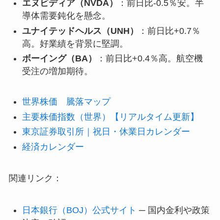
エヌビディア（NVDA）
：前日比-0.5％安。半
導体需要鈍化を懸念。
ユナイテッドヘルス（UNH）
：前日比+0.7％
高。好業績を背景に堅調。
ボーイング（BA）
：前日比+0.4％高。航空機
受注の増加期待。
世界株価 騰落マップ
主要株価指数（世界）【リアルタイム更新】
東京証券取引所｜祝日・休業日カレンダー
経済カレンダー
関連リンク：
日本銀行（BOJ）公式サイト
─ 国内金利や政策