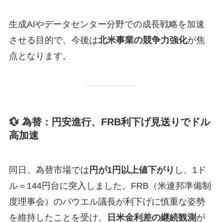
生成AIやデータセンター分野での成長戦略を加速
させる目的で、今後は
北米事業の競争力強化
が焦
点となります。
💱 為替：円安進行、FRB利下げ見送りでドル
高加速
同日、為替市場では
円が1円以上値下がり
し、1ド
ル＝144円台に突入しました。FRB（米連邦準備制
度理事会）のパウエル議長が利下げに慎重な姿勢
を維持したことを受け、
日米金利差の継続観測
が