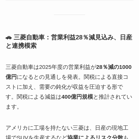
🚗 三菱自動車：営業利益28％減見込み、日産
と連携模索
三菱自動車は2025年度の営業利益が
28％減の1000
億円
になるとの見通しを発表。関税による直接コ
ストに加え、需要の鈍化が収益を圧迫する形で
す。関税による減益は
400億円規模
と推計されてい
ます。
アメリカに工場を持たない三菱は、日産の現地工
場でSUVを生産するなど
協業によるリスク分散
も