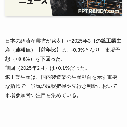
日本の経済産業省が発表した2025年3月の
鉱工業生
産（速報値）【前年比】
は、
-0.3%
となり、市場予
想（
+0.8%
）を
下回った
。
前回（2025年2月）は
+0.1%
だった。
鉱工業生産は、国内製造業の生産動向を示す重要
な指標で、景気の現状把握や先行き判断において
市場参加者の注目を集めている。