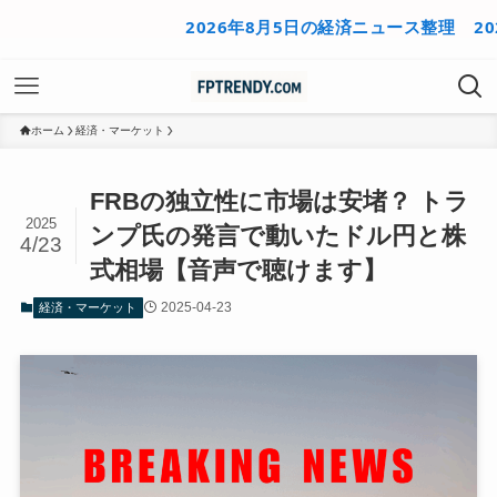
2026年8月5日の経済ニュース整理
2026年
ホーム
経済・マーケット
FRBの独立性に市場は安堵？ トラ
2025
ンプ氏の発言で動いたドル円と株
4/23
式相場【音声で聴けます】
2025-04-23
経済・マーケット