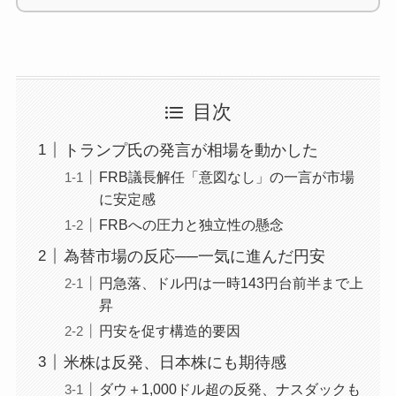
目次
トランプ氏の発言が相場を動かした
FRB議長解任「意図なし」の一言が市場
に安定感
FRBへの圧力と独立性の懸念
為替市場の反応──一気に進んだ円安
円急落、ドル円は一時143円台前半まで上
昇
円安を促す構造的要因
米株は反発、日本株にも期待感
ダウ＋1,000ドル超の反発、ナスダックも