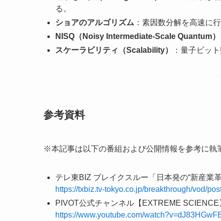
る。
ショアのアルゴリズム
：素因数分解を高速に行
NISQ（Noisy Intermediate-Scale Quantum）
スケーラビリティ（Scalability）
：量子ビット
参考資料
※本記事は以下の番組および公開情報を参考に執
テレ東BIZ ブレイクスルー「日本発の“新産業革
https://txbiz.tv-tokyo.co.jp/breakthrough/vod/p
PIVOT公式チャンネル【EXTREME SCI
https://www.youtube.com/watch?v=dJ83HGwF