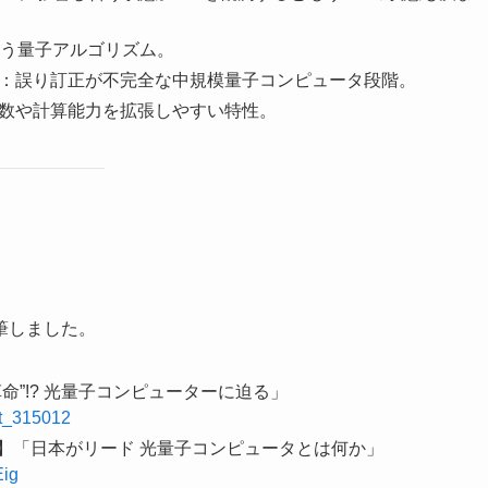
う量子アルゴリズム。
：誤り訂正が不完全な中規模量子コンピュータ段階。
数や計算能力を拡張しやすい特性。
筆しました。
命”!? 光量子コンピューターに迫る」
ost_315012
ENCE】「日本がリード 光量子コンピュータとは何か」
Eig