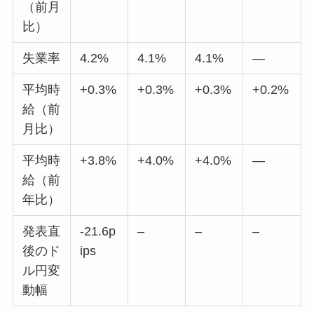
（前月
比）
失業率
4.2%
4.1%
4.1%
—
平均時
+0.3%
+0.3%
+0.3%
+0.2%
給（前
月比）
平均時
+3.8%
+4.0%
+4.0%
—
給（前
年比）
発表直
-21.6p
–
–
–
後のド
ips
ル円変
動幅