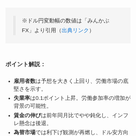
※ドル円変動幅の数値は「みんかぶ
FX」より引用（
出典リンク
）
ポイント解説：
雇用者数
は予想を大きく上回り、労働市場の底
堅さを示す。
失業率
は0.1ポイント上昇。労働参加率の増加が
背景の可能性。
賃金の伸び
は前年同月比でやや鈍化し、インフ
レ懸念は後退。
為替市場
では利下げ観測が再燃し、ドル安方向